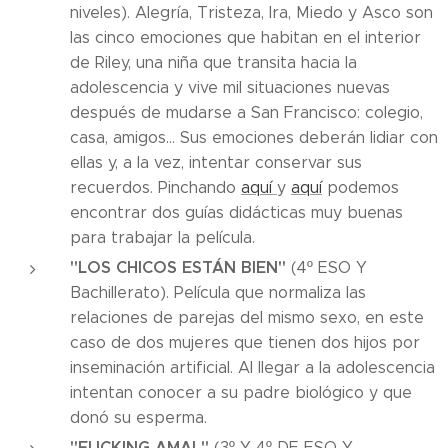
niveles). Alegría, Tristeza, Ira, Miedo y Asco son
las cinco emociones que habitan en el interior
de Riley, una niña que transita hacia la
adolescencia y vive mil situaciones nuevas
después de mudarse a San Francisco: colegio,
casa, amigos... Sus emociones deberán lidiar con
ellas y, a la vez, intentar conservar sus
recuerdos. Pinchando
aquí
y
aquí
podemos
encontrar dos guías didácticas muy buenas
para trabajar la película.
"LOS CHICOS ESTÁN BIEN"
(4º ESO Y
Bachillerato). Película que normaliza las
relaciones de parejas del mismo sexo, en este
caso de dos mujeres que tienen dos hijos por
inseminación artificial. Al llegar a la adolescencia
intentan conocer a su padre biológico y que
donó su esperma.
"FUCKING AMAL"
(3º Y 4º DE ESO Y